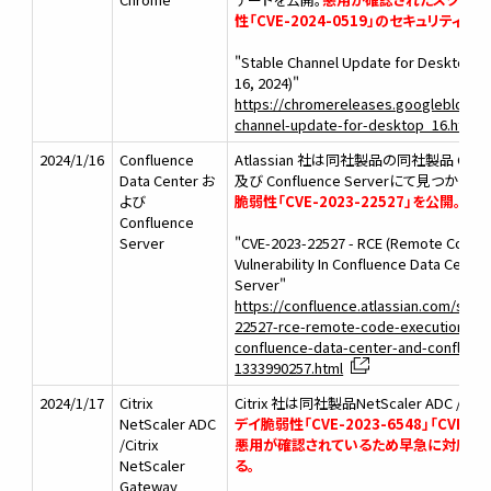
性「CVE-2024-0519」のセキュリティ
"Stable Channel Update for Desktop (
16, 2024)"
https://chromereleases.googleblog.c
channel-update-for-desktop_16.html
2024/1/16
Confluence
Atlassian 社は同社製品の同社製品 Conflue
Data Center お
及び Confluence Serverにて見つかった
よび
脆弱性「CVE-2023-22527」を公開。
Confluence
Server
"CVE-2023-22527 - RCE (Remote Code E
Vulnerability In Confluence Data Cente
Server"
https://confluence.atlassian.com/secu
22527-rce-remote-code-execution-vulne
confluence-data-center-and-confluen
1333990257.html
2024/1/17
Citrix
Citrix 社は同社製品NetScaler ADC /Citri
NetScaler ADC
デイ脆弱性「CVE-2023-6548」「CVE-2
/Citrix
悪用が確認されているため早急に対応す
NetScaler
る。
Gateway