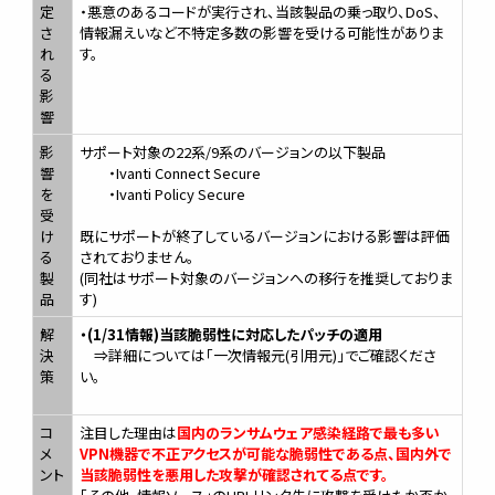
定
・悪意のあるコードが実行され、当該製品の乗っ取り、DoS、
さ
情報漏えいなど不特定多数の影響を受ける可能性がありま
れ
す。
る
影
響
影
サポート対象の22系/9系のバージョンの以下製品
響
・Ivanti Connect Secure
を
・Ivanti Policy Secure
受
け
既にサポートが終了しているバージョンにおける影響は評価
る
されておりません。
製
(同社はサポート対象のバージョンへの移行を推奨しておりま
品
す)
解
・(1/31情報)当該脆弱性に対応したパッチの適用
決
⇒詳細については「一次情報元(引用元)」でご確認くださ
策
い。
コ
注目した理由は
国内のランサムウェア感染経路で最も多い
メ
VPN機器で不正アクセスが可能な脆弱性である点、国内外で
ント
当該脆弱性を悪用した攻撃が確認されてる点です。