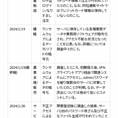
量
の不正
ットカード情報で注文が行われてい
販
ログイ
たとのこと。なお、同社通販サイトで
店
ン/なり
はクレジットカード情報は保持して
すまし
いないとのこと。
注文
2024/1/19
繊
ランサ
サーバに保存している各種業務デ
維
ムウェ
ータや業務用ソフトウェアが暗号化
アによ
され、アクセス不能な状況となった
るデー
ことを公表。なお、詳細については
タ/ソフ
調査中とのこと。
トの暗
号化
2024/1/19(最
農
ランサ
調査したところ、初期侵入後、VPN
終報)
業
ムウェ
クライアントアプリ経由で関連シス
支
アによ
テムにアクセスし、adminパスワード
援/
るデー
を破り複数台のサーバに攻撃して
販
タの暗
いたとのことが判明。なお、データ
売
号化
流出については極めて低いとコメ
ントしている。
2024/1/26
サ
不正ア
障害復旧後に調査した結果、サー
ー
クセス
バ2台のパスワード改ざん及び不正
ビ
による
なファイル生成が行われていたこと