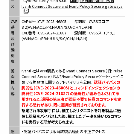
ー
"Cybersecurity Help s.r.o."
Multiple vulnerabilities in
ス
Ivanti Connect Secure and Ivanti Policy Secure gateways
CVE
CVE番号：CVE-2023-46805 深刻度： CVSSスコア
番
8.2(AV:N/AC:L/PR:N/UI:N/S:U/C:H/I:L/A:N)
号
CVE番号：CVE-2024-21887 深刻度： CVSSスコア 9,1
及
(AV:N/AC:L/PR:H/UI:N/S:C/C:H/I:H/A:H)
び
深
刻
度
脆
Ivanti 社はVPN製品であるIvanti Connect Secure（旧: Pulse
弱
Connect Secure）およびIvanti Policy Secureゲートウェイに
性
おける脆弱性に関するアドバイザリを公開。
認証バイパスの
内
脆弱性（CVE-2023-46805）とコマンドインジェクションの
容
脆弱性（CVE-2024-21887）の脆弱性が組み合わされて悪
用されると、遠隔の第三者が認証不要で任意のコマンドを実
行する恐れがあり、既に悪用が確認されております。
想定される攻撃手口は、細工したリクエストを対象製品に送
信し認証をバイパスした後、細工したデータを使いOSコマン
ドを実行する形が考えられます。
想
・認証バイパスによる当該製品経由の不正アクセス