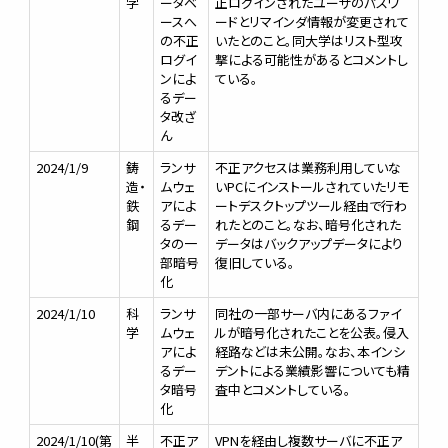
学
ータベ
正ログインされたユーザのパスワ
ースへ
ードとリマインダ情報が変更されて
の不正
いたとのこと。同大学はリスト型攻
ログイ
撃による可能性があるとコメントし
ンによ
ている。
るデー
タ改ざ
ん
2024/1/9
鋳
ランサ
不正アクセスは業務利用していな
造・
ムウェ
いPCにインストールされていたリモ
鉄
アによ
ートデスクトップツール経由で行わ
鋼
るデー
れたとのこと。なお、暗号化された
タの一
データはバックアップデータにより
部暗号
復旧している。
化
2024/1/10
科
ランサ
同社の一部サーバ内にあるファイ
学
ムウェ
ルが暗号化されたことを公表。侵入
アによ
経路などは未公開。なお、本インシ
るデー
デントによる業績影響についても精
タ暗号
査中とコメントしている。
化
2024/1/10(第
半
不正ア
VPNを経由し複数サーバに不正ア