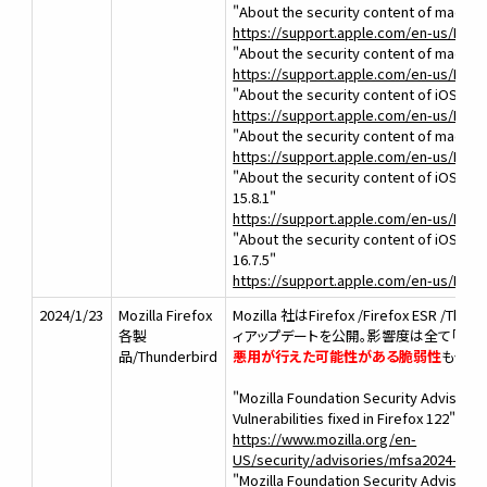
"About the security content of macOS 
https://support.apple.com/en-us/HT2
"About the security content of macOS 
https://support.apple.com/en-us/HT2
"About the security content of iOS 17.
https://support.apple.com/en-us/HT2
"About the security content of macOS
https://support.apple.com/en-us/HT2
"About the security content of iOS 15.
15.8.1"
https://support.apple.com/en-us/HT2
"About the security content of iOS 16.
16.7.5"
https://support.apple.com/en-us/HT2
2024/1/23
Mozilla Firefox
Mozilla 社はFirefox /Firefox ESR /Th
各製
ィアップデートを公開。影響度は全て「hig
品/Thunderbird
悪用が行えた可能性がある脆弱性
も修正
"Mozilla Foundation Security Advisory 
Vulnerabilities fixed in Firefox 122"
https://www.mozilla.org/en-
US/security/advisories/mfsa2024-01/
"Mozilla Foundation Security Advisory 