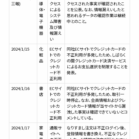
三報)
導
クセス
クセスされた事実が確認されたこ
体・
による
とを公表。なお、情報漏えいしたと
電
システ
思われるデータの確認作業は継続
子
ム障害
中とのこと。
機
及び情
器
報漏え
い
2024/1/15
化
ECサイ
同社ECサイトでクレジットカードの
粧
トでの
不正利用が多発したため、しばらく
品
クレジ
の間クレジットカード決済サービス
ットカ
によるお支払選択を制限することを
ード不
発表。
正利用
2024/1/16
書
ECサイ
同社ECサイトでクレジットカードの
店
トでの
不正利用が多発したため、取引一
クレジ
時停止。なお、会員情報およびクレ
ットカ
ジットカード情報が当サイトから漏
ード不
洩した事実は確認できていないとコ
正利用
メントしている。
2024/1/17
家
通販サ
なりすまし注文は不正ログイン後、
電
イトへ
登録情報を書き換え、不正なクレジ