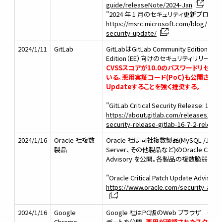
guide/releaseNote/2024-Jan
"2024 年 1 月のセキュリティ更新プログラム
https://msrc.microsoft.com/blog/2024
security-update/
2024/1/11
GitLab
GitLabはGitLab Community Edition（C
Edition（EE）向けのセキュリティリリー
CVSSスコアが10.0のパスワードリセッ
いる。悪用実証コード(PoC)も公開され
Updateすることを強く推奨する。
"GitLab Critical Security Release: 16.7.2,
https://about.gitlab.com/releases/2024
security-release-gitlab-16-7-2-release
2024/1/16
Oracle 社複数
Oracle 社は同社複数製品(MySQL /Java /O
製品
Server、その他製品など)のOracle Critical
Advisory を公開。各製品の複数脆弱性
"Oracle Critical Patch Update Advisory
https://www.oracle.com/security-alert
2024/1/16
Google
Google 社はPC版のWeb ブラウザ Goog
Chrome
デートを公開。
悪用が確認されたスクリプ