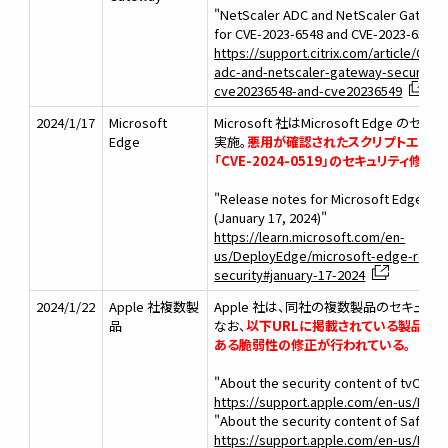
"NetScaler ADC and NetScaler Gateway 
for CVE-2023-6548 and CVE-2023-6549"
https://support.citrix.com/article/CTX
adc-and-netscaler-gateway-security-bu
cve20236548-and-cve20236549
2024/1/17
Microsoft
Microsoft 社はMicrosoft Edge 
Edge
実施。
悪用が確認されたスクリプトエンジ
「CVE-2024-0519」のセキュリティ修正
"Release notes for Microsoft Edge Se
(January 17, 2024)"
https://learn.microsoft.com/en-
us/DeployEdge/microsoft-edge-relno
security#january-17-2024
2024/1/22
Apple 社複数製
Apple 社は、同社の複数製品のセキュリティ
品
なお、
以下URLに掲載されている製品は
ある脆弱性の修正が行われている。
"About the security content of tvOS 17
https://support.apple.com/en-us/HT2
"About the security content of Safari 1
https://support.apple.com/en-us/HT2