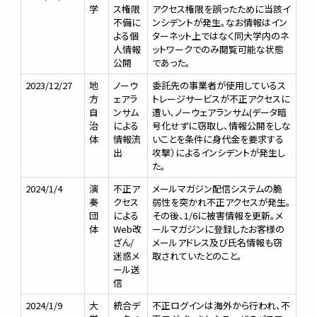
学
ス権限
アクセス権限を誤ったために当該イ
不備に
ンシデントが発生。なお情報はイン
よる個
ターネット上ではなく同大学内のネ
人情報
ットワークでのみ閲覧可能な状態
公開
であった。
2023/12/27
地
ノーウ
委託先の事業者が使用しているス
方
ェアラ
トレージサービスが不正アクセスに
自
ンサム
遭い、ノーウェアランサム(データ暗
治
による
号化せずに窃取し、情報公開をしな
体
情報流
いことを条件に身代金を要求する
出
攻撃）によるインシデントが発生し
た。
2024/1/4
演
不正ア
メールマガジン配信システムの脆
奏
クセス
弱性を突かれ不正アクセスが発生。
団
による
その後、1/6に被害情報を更新。メ
体
Web改
ールマガジンに登録したお客様の
ざん/
メールアドレス及び氏名情報も窃
迷惑メ
取されていたとのこと。
ール送
信
2024/1/9
大
統合デ
不正ログインは海外から行われ、不