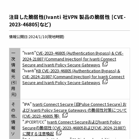
注目した脆弱性(Ivanti 社VPN 製品の脆弱性 [CVE-
2023-46805]など)
情報公開日:2024/1/10(現地時間)
一
"Ivanti"
CVE-2023-46805 (Authentication Bypass) & CVE-
次
2024-21887 (Command Injection) for Ivanti Connect
情
Secure and Ivanti Policy Secure Gateways
報
"Ivanti"
KB CVE-2023-46805 (Authentication Bypass) &
元
CVE-2024-21887 (Command Injection) for Ivanti Connect
(引
Secure and Ivanti Policy Secure Gateways
用
元)
そ
"IPA"
Ivanti Connect Secure（旧Pulse Connect Secure）お
の
よび Ivanti Policy Secure Gateways の脆弱性対策について
他、
(CVE-2023-46805 等)
情
"JPCERT/CC"
Ivanti Connect SecureおよびIvanti Policy
報
Secureの脆弱性（CVE-2023-46805およびCVE-2024-21887）
ソ
に関する注意喚起