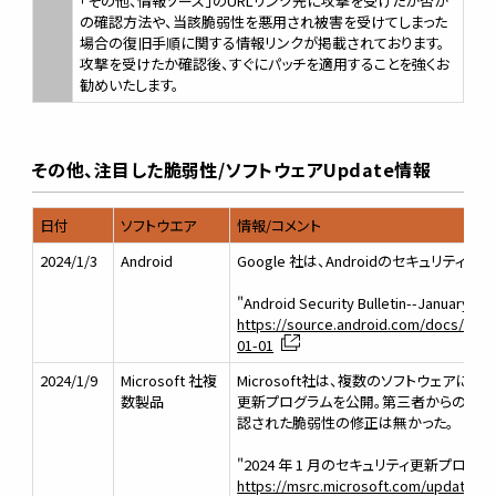
「その他、情報ソース」のURLリンク先に攻撃を受けたか否か
の確認方法や、当該脆弱性を悪用され被害を受けてしまった
場合の復旧手順に関する情報リンクが掲載されております。
攻撃を受けたか確認後、すぐにパッチを適用することを強くお
勧めいたします。
その他、注目した脆弱性/ソフトウェアUpdate情報
日付
ソフトウエア
情報/コメント
2024/1/3
Android
Google 社は、Androidのセキュリティ
"Android Security Bulletin--January 20
https://source.android.com/docs/secur
01-01
2024/1/9
Microsoft 社複
Microsoft社は、複数のソフトウェアに
数製品
更新プログラムを公開。第三者からの情
認された脆弱性の修正は無かった。
"2024 年 1 月のセキュリティ更新プログラ
https://msrc.microsoft.com/update-