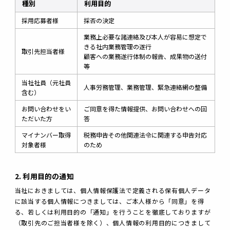
種別
利用目的
採用応募者様
採否の決定
業務上必要な諸連絡及び本人が容易に想定で
きる社内業務管理の遂行
取引先担当者様
顧客への業務遂行体制の報告、成果物の送付
等
当社社員（元社員
人事労務管理、業務管理、緊急連絡網の整備
含む）
お問い合わせをい
ご同意を得た情報提供、お問い合わせへの回
ただいた方
答
マイナンバー取得
税務申告その他関連法令に関連する申告対応
対象者様
のため
2. 利用目的の通知
当社におきましては、個人情報保護法で定義される保有個人データ
に該当する個人情報につきましては、ご本人様から「同意」を得
る、若しくは利用目的の「通知」を行うことを徹底しておりますが
（取引先のご担当者様を除く）、個人情報の利用目的につきまして