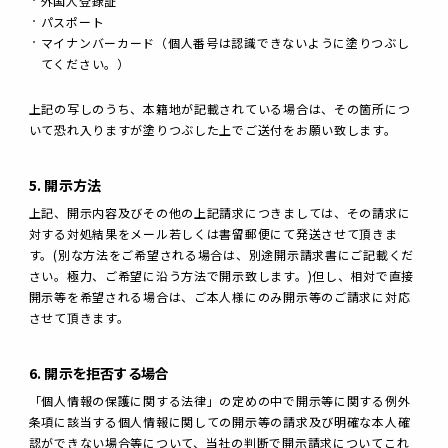
外国人登録証
パスポート
マイナンバーカード（個人番号は認識できないように塗りつぶし
てください。）
上記の写しのうち、本籍地が記載されている場合は、その箇所につ
いて恐れ入りますが塗りつぶした上でご送付をお願い致します。
5. 開示方法
上記、開示内容及びその他の上記請求につきましては、その請求に
対する対処結果をメール若しくは書留郵便にて発送させて頂きま
す。(別な方法をご希望される場合は、別途開示請求書にご記載くだ
さい。極力、ご希望に沿う方法で開示致します。)但し、相対で直接
開示等を希望される場合は、ご本人様にのみ開示等のご請求に対応
させて頂きます。
6. 開示を拒否する場合
「個人情報の保護に関する法律」の定めの中で開示等に関する例外
条項に該当する個人情報に関しての開示等の請求及び明確な本人確
認ができない場合等について、当社の判断で開示請求についてこれ