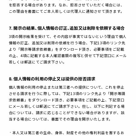
を拒否する場合があります。なお、拒否させていただく場合には、
この理由を書面にてご本人若しくは代理人に通知させて頂きます。
7. 開示の結果、個人情報の訂正、追加又は削除を依頼する場合
3項の開示結果を受けて、その内容が事実ではないという理由で個人
情報の訂正、追加又は削除の依頼を行う場合、下記13項のリンク先
より「開示等請求依頼書」をダウンロード頂き、必要事項をご記載
の上、4項に記載する本人確認書類の複写と併せて下記窓口にメール
若しくは郵送にてご請求下さい。
8. 個人情報の利用の停止又は提供の拒否請求
個人情報の利用の停止または第三者への提供について、これを停止
させる請求を行うに際しては、下記13項のリンク先より「開示等請
求依頼書」をダウンロード頂き、必要事項をご記載の上、下記窓口
にメール若しくは郵送にてご請求下さい。但し、以下に列記する場
合については、請求に応じることができない場合がありますが、該
当する場合については、書面でその理由を開示いたします。
本人又は第三者の生命、身体、財産その他の権利利益を害するお