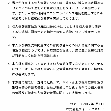
当社が保有する個人情報については、漏えい、滅失又はき損等の
リスクについて適切に防止及び是正をタイムリーに実施致しま
す。また、目的外利用等のコンプライアンス違反を防止するため
従業者に対し継続的な教育を実施して参ります。
個人情報保護法及びJISQ15001をはじめとする個人情報に関連
する法規制、国の定める指針その他の規範について遵守致しま
す。
本人及び委託先等関連する外部関与者からの個人情報に関する苦
情及び相談については、対応窓口を設置し、適切且つ迅速な対応
が可能なよう体制を整備致します。
本方針を頂点として策定する個人情報保護マネジメントシステム
については、技術の進歩及び社会情勢等の変化を考慮し、継続的
に改善致します。
本方針の理念は、当社の社員、アルバイトおよび採用応募者及び
取引先等の担当者様等、当社が事業の用に供する全ての個人情報
の保護及び特定個人情報の保護に関しても適用致します。
制定日：2017年9月1日
株式会社フォー・クオリア